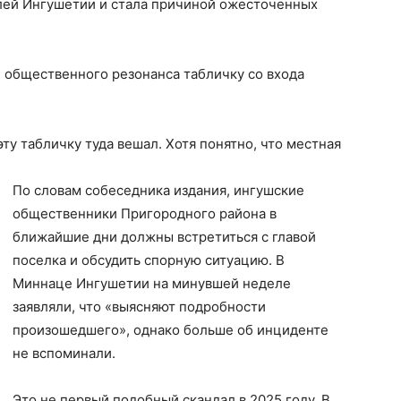
елей Ингушетии и стала причиной ожесточенных
 общественного резонанса табличку со входа
эту табличку туда вешал. Хотя понятно, что местная
По словам собеседника издания, ингушские
общественники Пригородного района в
ближайшие дни должны встретиться с главой
поселка и обсудить спорную ситуацию. В
Миннаце Ингушетии на минувшей неделе
заявляли, что «выясняют подробности
произошедшего», однако больше об инциденте
не вспоминали.
Это не первый подобный скандал в 2025 году. В