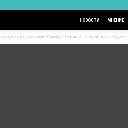
НОВОСТИ
МНЕНИЕ
игородном районе сняли табличку о закрытии. Общественники обсудят...