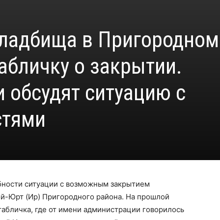
кладбища в Пригородном
абличку о закрытии.
 обсудят ситуацию с
стями
бности ситуации с возможным закрытием
й-Юрт (Ир) Пригородного района. На прошлой
абличка, где от имени администрации говорилось