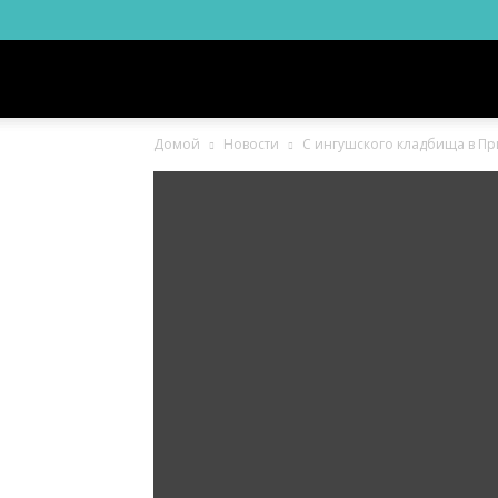
Новости
Домой
Новости
С ингушского кладбища в Пр
Ингушетии
Фортанга
орг