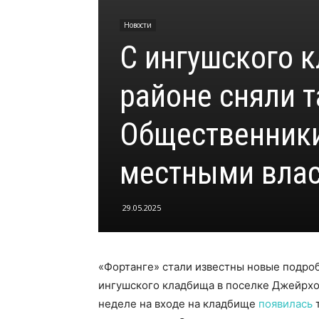
Новости
С ингушского 
районе сняли т
Общественники
местными вла
29.05.2025
«Фортанге» стали известны новые подро
ингушского кладбища в поселке Джейрхо
неделе на входе на кладбище
появилась
т