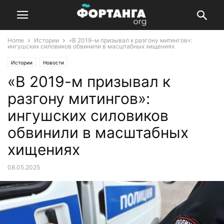
Home
Истории
«В 2019-м призывал к разгону митингов»:
ингушских силовиков обвинили в масштабных хищениях
Истории
Новости
«В 2019-м призывал к
разгону митингов»:
ингушских силовиков
обвинили в масштабных
хищениях
08.05.2025