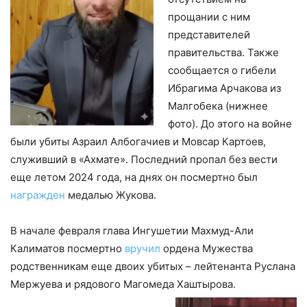
прощании с ним
представителей
правительства. Также
сообщается о гибели
Ибрагима Арчакова из
Малгобека (нижнее
фото). До этого на войне
были убиты Азраил Албогачиев и Мовсар Картоев,
служивший в «Ахмате». Последний пропал без вести
еще летом 2024 года, на днях он посмертно был
награжден
медалью Жукова.
В начале февраля глава Ингушетии Махмуд-Али
Калиматов посмертно
вручил
ордена Мужества
родственникам еще двоих убитых – лейтенанта Руслана
Мержуева и рядового Магомеда Хаштырова.