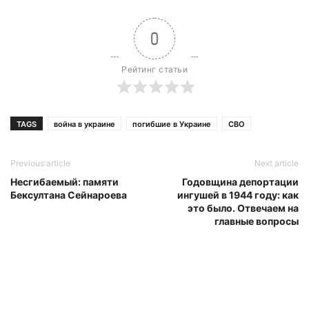
0
Рейтинг статьи
TAGS
война в украине
погибшие в Украине
СВО
Previous article
Next article
Несгибаемый: памяти
Годовщина депортации
Бексултана Сейнароева
ингушей в 1944 году: как
это было. Отвечаем на
главные вопросы