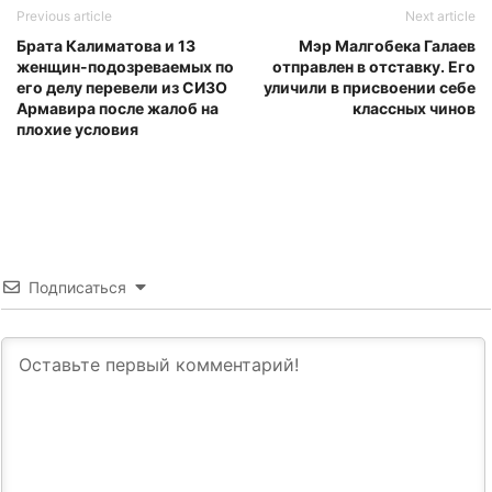
Previous article
Next article
Брата Калиматова и 13
Мэр Малгобека Галаев
женщин-подозреваемых по
отправлен в отставку. Его
его делу перевели из СИЗО
уличили в присвоении себе
Армавира после жалоб на
классных чинов
плохие условия
Подписаться