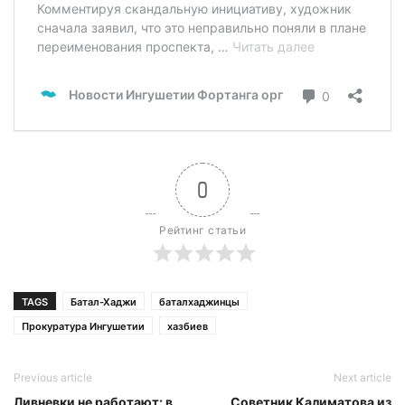
0
Рейтинг статьи
TAGS
Батал-Хаджи
баталхаджинцы
Прокуратура Ингушетии
хазбиев
Previous article
Next article
Ливневки не работают: в
Советник Калиматова из