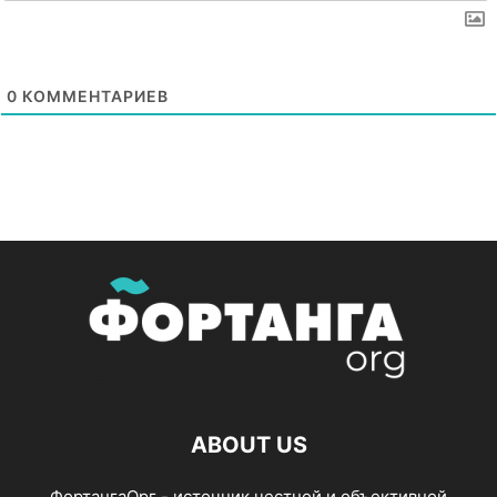
0
КОММЕНТАРИЕВ
ABOUT US
ФортангаОрг - источник честной и объективной