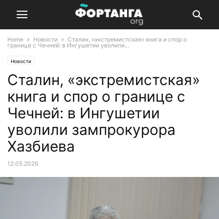
Home
Новости
Сталин, «экстремистская» книга и спор о
границе с Чечней: в Ингушетии уволили...
Новости
Сталин, «экстремистская»
книга и спор о границе с
Чечней: в Ингушетии
уволили зампрокурора
Хазбиева
12.05.2026