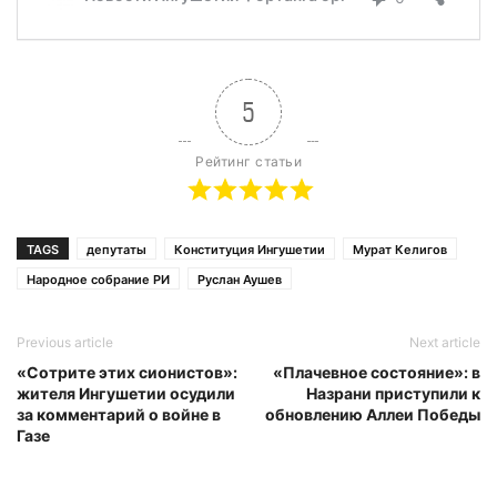
5
Рейтинг статьи
TAGS
депутаты
Конституция Ингушетии
Мурат Келигов
Народное собрание РИ
Руслан Аушев
Previous article
Next article
«Сотрите этих сионистов»:
«Плачевное состояние»: в
жителя Ингушетии осудили
Назрани приступили к
за комментарий о войне в
обновлению Аллеи Победы
Газе