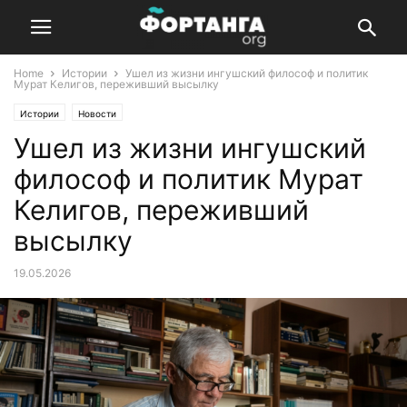
Home
Истории
Ушел из жизни ингушский философ и политик
Мурат Келигов, переживший высылку
Истории
Новости
Ушел из жизни ингушский
философ и политик Мурат
Келигов, переживший
высылку
19.05.2026