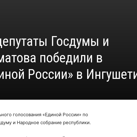
епутаты Госдумы и
матова победили в
иной России» в Ингушет
ьного голосования «Единой России» по
сдуму и Народное собрание республики.