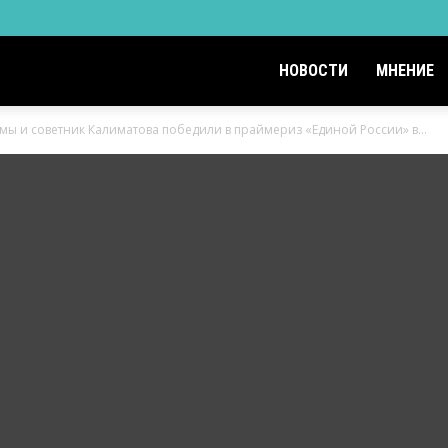
НОВОСТИ
МНЕНИЕ
мы и советник Калиматова победили в праймериз «Единой России» в...