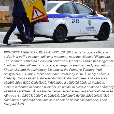
PRIMORYE TERRITORY, RUSSIA. APRIL 26, 2016. A traffic police officer with
a sign in a traffic accident drill on a motorway near the village of Filippovka.
The scenario simulated a collision between a school bus and a passenger car.
Involved in the drill are traffic police, emergency services, and paramedics of
Khasansky and Nadezhdinsky Districts of the Primorye Territory. Yuri
Smityuk/TASS Ðîññèÿ. Ïðèìîðñêèé êðàé. 26 àïðåëÿ 2016. Âî âðåìÿ ó÷åíèé ïî
ñïàñåíèþ ïîñòðàäàâøèõ â äîðîæíî-òðàíñïîðòíîì ïðîèñøåñòâèè íà ôåäåðàëüíîé
òðàññå áëèç ñåëà Ôèëèïïîâêà. Ïî ñöåíàðèþ â øêîëüíûé àâòîáóñ ñ äåòüìè,
êîòîðûé âûåçæàë íà òðàññó ñ ïðîñåëî÷íîé äîðîãè, íà áîëüøîé ñêîðîñòè âðåçàëñÿ
ëåãêîâîé àâòîìîáèëü. Â ó÷åáíîé ñïàñàòåëüíîé îïåðàöèè çàäåéñòâîâàíû ñëóæáû
ÃÈÁÄÄ, Ì×Ñ, Öåíòð ìåäèöèíû êàòàñòðîô, àâòîìàøèíû ñêîðîé ìåäèöèíñêîé ïîìîùè
Õàñàíñêîãî è Íàäåæäèíñêîãî ðàéîíîâ è âåðòîëåò ñàíèòàðíîé àâèàöèè. Þðèé
Ñìèòþê/ÒÀÑÑ