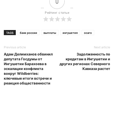
0
Рейтинг статьи
TAGS
банк россии
выплаты
ингушетия
осаго
Previous article
Next article
Адам Делимханов обвинил
Задолженность по
депутата Госдумы от
кредитам в Ингушетии и
Ингушетии Барахоева в
других регионах Северного
эскалации конфликта
Кавказа растет
вокруг Wildberries:
ключевые итоги встречи и
реакция общественности