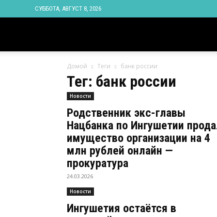
СУББОТА, АВГУСТ 8, 2026
Новости
Домой
Теги
банк россии
Ингушетии
Тег: банк россии
Новости
Фортанга
Родственник экс-главы
Нацбанка по Ингушетии прода
орг
имущество организации на 4
млн рублей онлайн —
прокуратура
24.03.2026
Новости
Ингушетия остаётся в