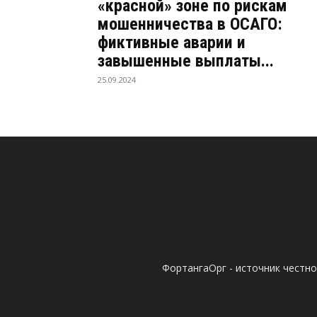
«красной» зоне по рискам
мошенничества в ОСАГО:
фиктивные аварии и
завышенные выплаты...
25.09.2024
ФортангаОрг - источник честн