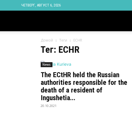
ЧЕТВЕРГ, АВГУСТ 6, 2026
Новости
Домой
Теги
ECHR
Ингушетии
Тег: ECHR
Фортанга
News
The ECtHR held the Russian
authorities responsible for the
орг
death of a resident of
Ingushetia...
20.10.2021