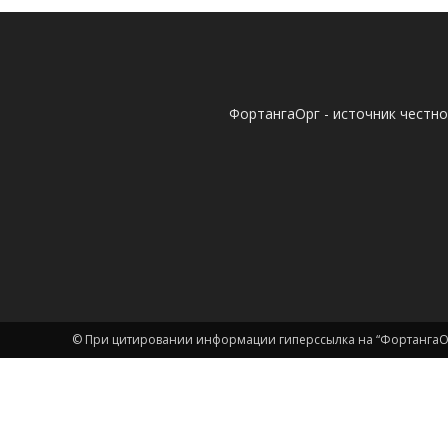
ФортангаОрг - источник честн
© При цитировании информации гиперссылка на “ФортангаОр