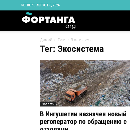
ЧЕТВЕРГ, АВГУСТ 6, 2026
Новости
Домой
Теги
Экосистема
Ингушетии
Тег: Экосистема
Фортанга
орг
Новости
В Ингушетии назначен новый
регоператор по обращению с
отходами