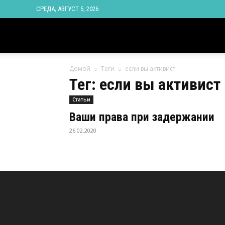
СРЕДА, АВГУСТ 5, 2026
Новости
Домой
Теги
если вы активист
Ингушетии
Тег: если вы активист
Статьи
Фортанга
Ваши права при задержании
26.02.2020
орг