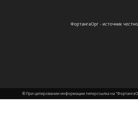
ФортангаОрг - источник честн
© При цитировании информации гиперссылка на “ФортангаОр