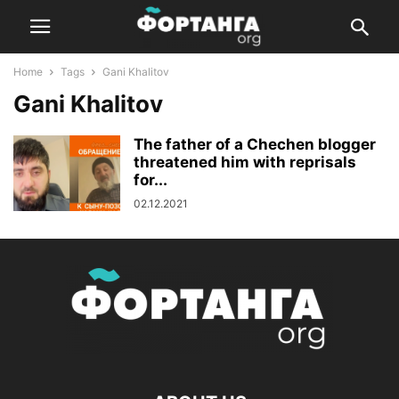
Home
Tags
Gani Khalitov
Gani Khalitov
The father of a Chechen blogger
threatened him with reprisals
for...
02.12.2021