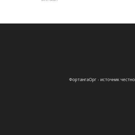
ФортангаОрг - источник честн