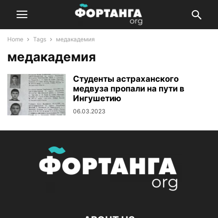
Home
Tags
медакадемия
медакадемия
Студенты астраханского
медвуза пропали на пути в
Ингушетию
06.03.2023