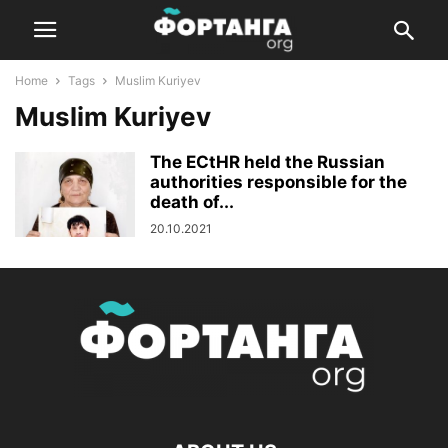
Home
Tags
Muslim Kuriyev
Muslim Kuriyev
The ECtHR held the Russian
authorities responsible for the
death of...
20.10.2021