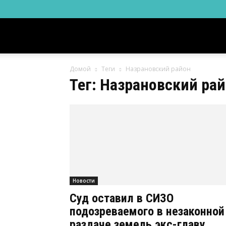
Новости
Домой
Теги
Назрановский район
Ингушетии
Тег: Назрановский ра
Фортанга
орг
Новости
Суд оставил в СИЗО
подозреваемого в незаконной
раздаче земель экс-главу