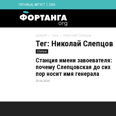
ПЯТНИЦА, АВГУСТ 7, 2026
Новости
Домой
Теги
Николай Слепцов
Ингушетии
Тег: Николай Слепцов
Статьи
Фортанга
Станция имени завоевателя:
почему Слепцовская до сих
орг
пор носит имя генерала
20.06.2026