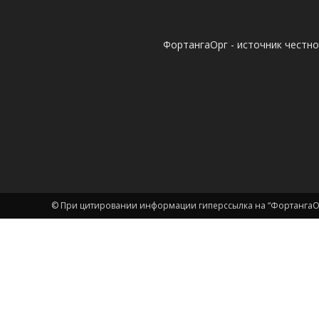
ФортангаОрг - источник честн
© При цитировании информации гиперссылка на “ФортангаОр