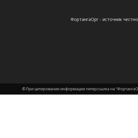
ФортангаОрг - источник честн
© При цитировании информации гиперссылка на “ФортангаОр