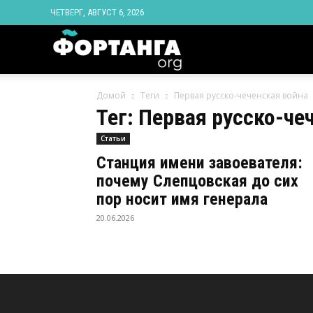
ЧЕТВЕРГ, АВГУСТ 6, 2026
Новости
Домой
Теги
Первая русско-чеченская война
Ингушетии
Тег: Первая русско-че
Статьи
Фортанга
Станция имени завоевателя:
почему Слепцовская до сих
орг
пор носит имя генерала
20.06.2026