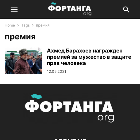
Home
Tags
премия
премия
Ахмед Барахоев награжден
премией за мужество в защите
прав человека
12.05.2021