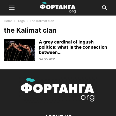
Home
Tags
The Kalimat clan
the Kalimat clan
A grey cardinal of Ingush
politics: what is the connection
between...
04.05.2021