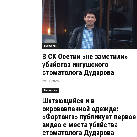
Новости
В СК Осетии «не заметили»
убийства ингушского
стоматолога Дударова
25.06.2025
Новости
Шатающийся и в
окровавленной одежде:
«Фортанга» публикует первое
видео с места убийства
стоматолога Дударова