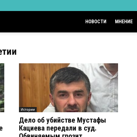
НОВОСТИ
МНЕНИЕ
етии
Истории
Дело об убийстве Мустафы
е
Кациева передали в суд.
Обвиняемым грозит