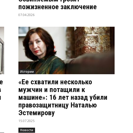
пожизненное заключение
07.04.2026
Истории
е
«Ее схватили несколько
в
мужчин и потащили к
и
машине»: 16 лет назад убили
правозащитницу Наталью
Эстемирову
15.07.2025
Новости