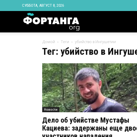
СУББОТА, АВГУСТ 8, 2026
Новости
Домой
Теги
убийство в Ингушетии
Ингушетии
Тег: убийство в Ингуш
Фортанга
орг
Новости
Дело об убийстве Мустафы
Кациева: задержаны еще дво
участников нападения