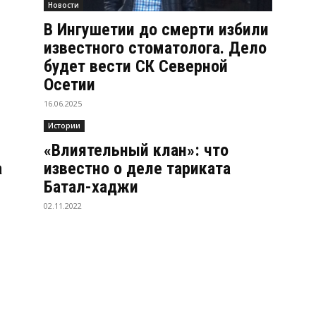
Новости
В Ингушетии до смерти избили
известного стоматолога. Дело
будет вести СК Северной
Осетии
16.06.2025
Истории
«Влиятельный клан»: что
а
известно о деле тариката
Батал-хаджи
02.11.2022