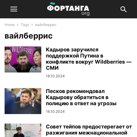
Home
Tags
вайлберрис
вайлберрис
Кадыров заручился
поддержкой Путина в
конфликте вокруг Wildberries —
СМИ
18.10.2024
Песков рекомендовал
Кадырову обратиться в
полицию в ответ на угрозы
16.10.2024
Совет тейпов предостерегает от
разжигания межнациональной