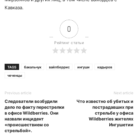
Кавказа.
0
Рейтинг статьи
TAGS
бакальчук
вайлберрис
ингуши
кадыров
чеченцы
Previous article
Next article
Следователи возбудили
Что известно об убитых и
дело по факту перестрелки
пострадавших при
в офисе Wildberries. Они
стрельбе у офиса
назвали инцидент
Wildberries жителях
«происшествием со
Ингушетии
стрельбой».