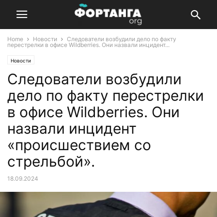
Home
Новости
Следователи возбудили дело по факту
перестрелки в офисе Wildberries. Они назвали инцидент...
Новости
Следователи возбудили
дело по факту перестрелки
в офисе Wildberries. Они
назвали инцидент
«происшествием со
стрельбой».
18.09.2024