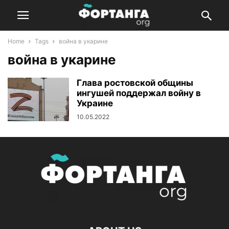
Home
Tags
война в укарине
война в укарине
Глава ростовской общины
ингушей поддержал войну в
Украине
10.05.2022