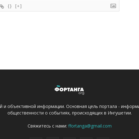
{}
[+]
ой и объективной информации. Основная цель портала - информ
общественности о событиях, происходящих в Ингушетии.
Свяжитесь с нами:
ffortanga@gmail.com