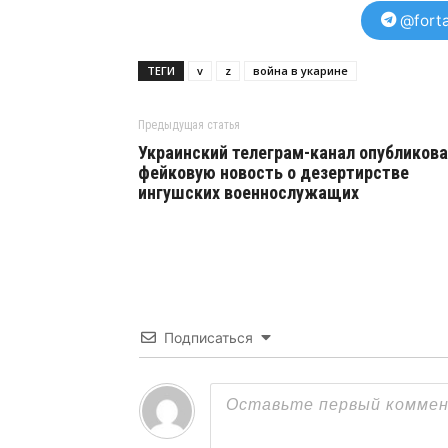
@forta
ТЕГИ
v
z
война в укарине
Предыдущая статья
Украинский телеграм-канал опубликов
фейковую новость о дезертирстве
ингушских военнослужащих
Подписаться