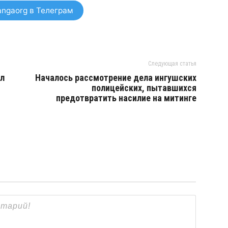
ngaorg в Телеграм
Следующая статья
ал
Началось рассмотрение дела ингушских
полицейских, пытавшихся
предотвратить насилие на митинге