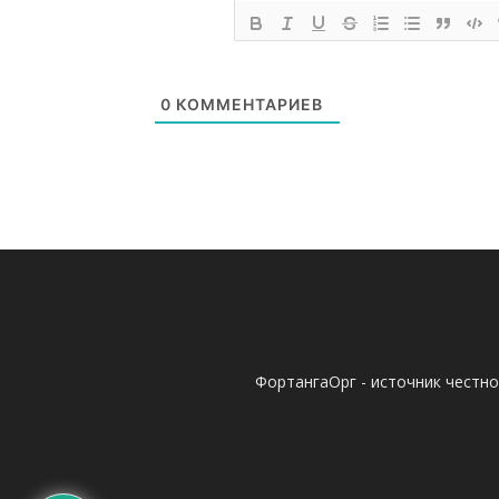
0
КОММЕНТАРИЕВ
ФортангаОрг - источник честн