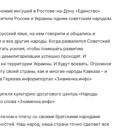
номии ингушей в Ростове-на-Дону «Единство»
жители России и Украины одним советским народом.
русский язык, на нем говорили и общались и
и и все другие народы. Когда развалился Советский
гать усилия, чтобы помешать развитию
 демилитаризации успешно проходят. И
на территории Украины. И будут воевать. Огромное
у своей страны, как и многие народы Кавказа – и
а Гереева информпортал «Знаменка.инфо»
дителя культурно-досугового центра «Народы
го слова «Знаменка.инфо»
 плечом к плечу со своими братскими народами
остей. Наш народ, наша страна точно сделает все