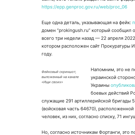
https://epp.genproc.gov.ru/web/proc_06
Еще одна деталь, указывающая на фейк:
п
домен “prokingush.ru” который сообщил 
всего три недели назад
—
22 апреля 2022
котором расположен сайт Прокуратуры 
году.
Напомним, это не п
Фейковый скриншот,
украинской стороно
выложенный на канале
«Ищи своих»
Украины
опубликов
боевых действий Ро
служащие 291 артиллерийской бригады 
(войсковая часть 64670), расположенной
человек, из них, согласно списку, 71 ингу
Но, согласно источникам Фортанги, это п