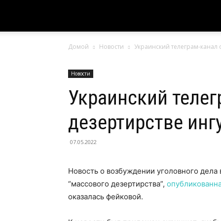
Домой
Новости
Украинский телеграм-канал 
Новости
Украинский телег
дезертирстве ин
07.05.2022
Новость о возбуждении уголовного дела
“массового дезертирства”,
опубликованн
оказалась фейковой.