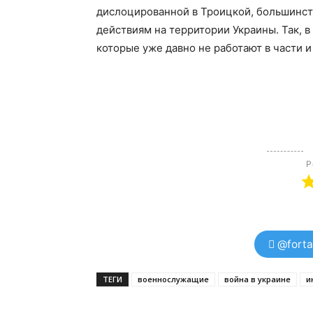
дислоцированной в Троицкой, большинст
действиям на территории Украины. Так, в
которые уже давно не работают в части и
Р
@forta
ТЕГИ
военнослужащие
война в украине
и