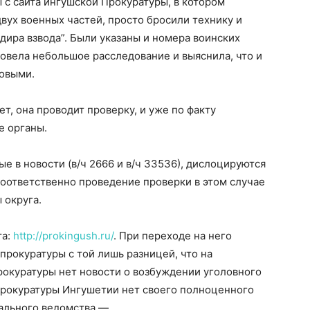
 с сайта ингушской Прокуратуры, в котором
двух военных частей, просто бросили технику и
дира взвода”. Были указаны и номера воинских
провела небольшое расследование и выяснила, что и
йковыми.
т, она проводит проверку, и уже по факту
е органы.
ые в новости (в/ч 2666 и в/ч 33536), дислоцируются
 соответственно проведение проверки в этом случае
 округа.
та:
http://prokingush.ru/
. При переходе на него
 прокуратуры с той лишь разницей, что на
рокуратуры нет новости о возбуждении уголовного
у Прокуратуры Ингушетии нет своего полноценного
рального ведомства —