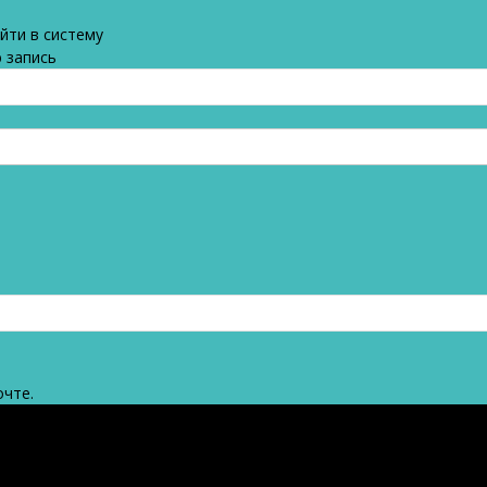
йти в систему
 запись
очте.