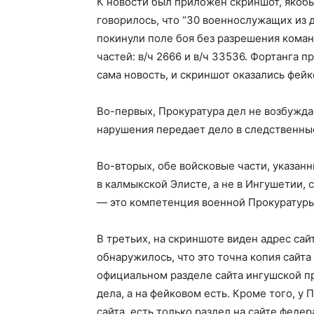
К новости был приложен скриншот, якобы
говорилось, что “30 военнослужащих из 
покинули поле боя без разрешения коман
частей: в/ч 2666 и в/ч 33536. Фортанга 
сама новость, и скриншот оказались фе
Во-первых, Прокуратура дел не возбуждае
нарушения передает дело в следственны
Во-вторых, обе войсковые части, указанн
в калмыкской Элисте, а не в Ингушетии,
—
это компетенция военной Прокуратуры
В третьих, на скриншоте виден адрес сай
обнаружилось, что это точна копия сайта
официальном разделе сайта ингушской п
дела, а на фейковом есть. Кроме того, 
сайта, есть только раздел на сайте феде