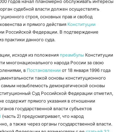
2000 годов начал планомерно обслуживать интересы
 орган судебной власти должен осуществлять
туционного строя, основных прав и свобод
рховенства и прямого действия
Конституции
ии Российской Федерации. В подтверждение
з практики данного суда.
ации, исходя из положения
преамбулы
Конституции
ти многонационального народа России за свою
олениями, в
Постановлении
от 18 января 1996 года
аментальности такой основы конституционного
ем самым незыблемость демократической основы
нституционный Суд Российской Федерации отметил,
е содержит прямого указания в отношении
рганов государственной власти субъектов
3
(часть 2) предусматривает, что народ
но, а также через органы государственной власти.
йской Федерации во взаимосвязи с ее
статьей 32,