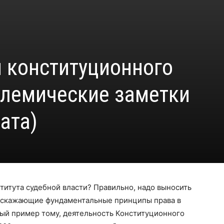
 конституционного
олемические заметки
ата)
титута судебной власти? Правильно, надо выносить
искажающие фундаментальные принципы права в
ный пример тому, деятельность Конституционного