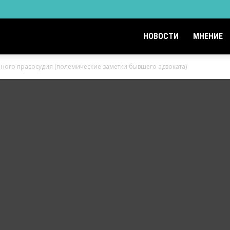
НОВОСТИ
МНЕНИЕ
ного правосудия (полемические заметки бывшего адвоката)