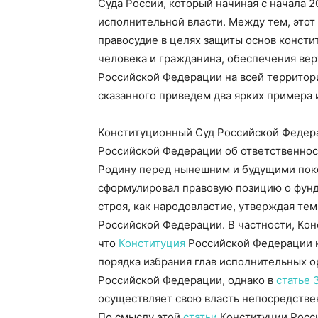
Суда России, который начиная с начала 
исполнительной власти.
Между тем, этот
правосудие в целях защиты основ консти
человека и гражданина, обеспечения ве
Российской Федерации на всей территор
сказанного приведем два ярких примера и
Конституционный Суд Российской Федер
Российской Федерации об ответственнос
Родину перед нынешним и будущими пок
сформулировал правовую позицию о фунд
строя, как народовластие, утверждая т
Российской Федерации. В частности, Ко
что
Конституция
Российской Федерации н
порядка избрания глав исполнительных о
Российской Федерации, однако в
статье 
осуществляет свою власть непосредствен
По смыслу этой
статьи
Конституции Росси