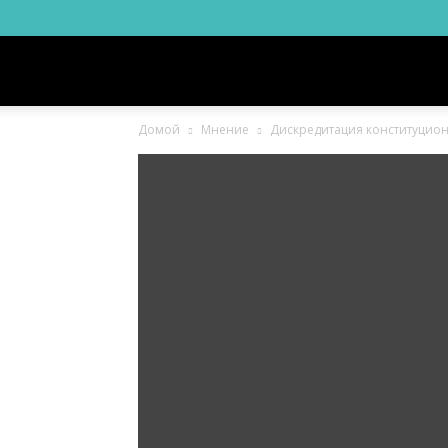
Новости
Домой
Мнение
Дискредитация конституцион
Ингушетии
Фортанга
орг