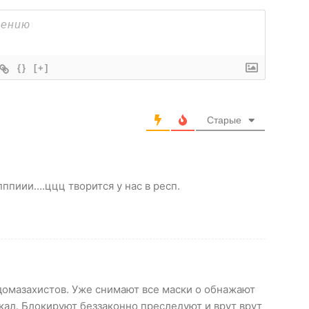
{}
[+]
Старые
пппиии….ццц творится у нас в респ.
домазахистов. Уже снимают все маски о обнажают
кал. Блокируют беззаконно преследуют и врут врут