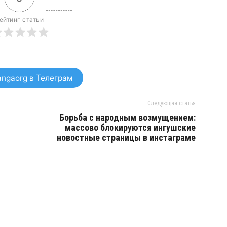
ейтинг статьи
ngaorg в Телеграм
Следующая статья
Борьба с народным возмущением:
массово блокируются ингушские
новостные страницы в инстаграме