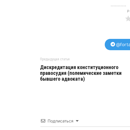
Р
@forta
Предыдущая статья
Дискредитация конституционного
правосудия (полемические заметки
бывшего адвоката)
Подписаться