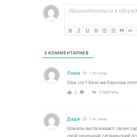
3
КОММЕНТАРИЕВ
Лоам
7 лет назад
Оаж сог1 бехк ма бакхлаж ппп
Ответить
0
Дади
7 лет назад
Шакалы вытаскивают своих са
свой реальный сатанинский ос