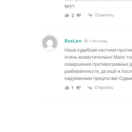
врут.
Ответить
2
RusLan
7 лет назад
Наша судебная система прогни
очень возмутительно! Мало то
совершения противоправных де
разбирательств, да ещё и пос
надуманным предлогам! Судьи
Ответить
1