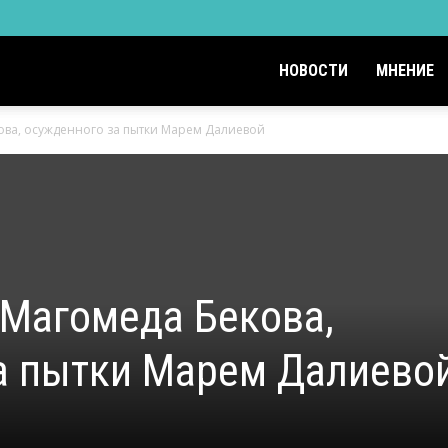
НОВОСТИ
МНЕНИЕ
ова, осужденного за пытки Марем Далиевой
 Магомеда Бекова,
а пытки Марем Далиево