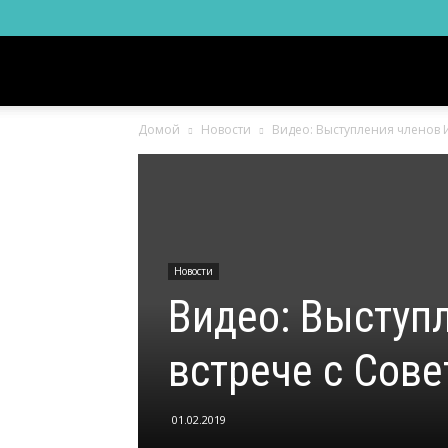
Новости
Домой
Новости
Видео: Выступления членов И
Ингушетии
Фортанга
Новости
орг
Видео: Выступ
встрече с Сове
01.02.2019