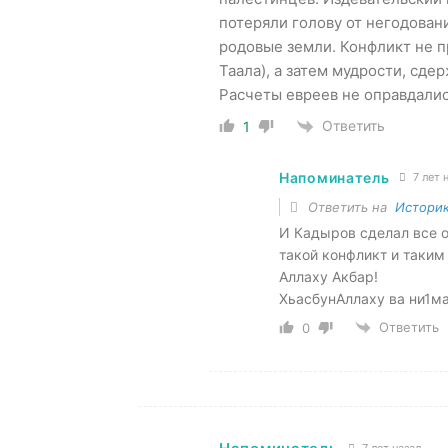
потеряли голову от негодован
родовые земли. Конфликт не п
Таала), а затем мудрости, сд
Расчеты евреев не оправдали
Ответить
1
Напоминатель
7 лет 
Ответить на
Истори
И Кадыров сделал все о
такой конфликт и таким
Аллаху Акбар!
ХьасбунАллаху ва ни1ма
Ответить
0
7 лет назад