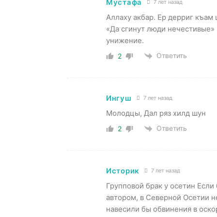
Мустафа
7 лет назад
Аллаху акбар. Ер дерриг къам 
«Да сгинут люди нечестивые» Э
унижение.
Ответить
2
Ингуш
7 лет назад
Молодцы, Дал ряз хилд шун
Ответить
2
Историк
7 лет назад
Групповой брак у осетин Если
автором, в Северной Осетии н
навесили бы обвинения в оско