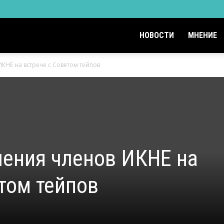
НОВОСТИ
МНЕНИЕ
КНЕ на встрече с Советом тейпов
ления членов ИКНЕ на
том тейпов