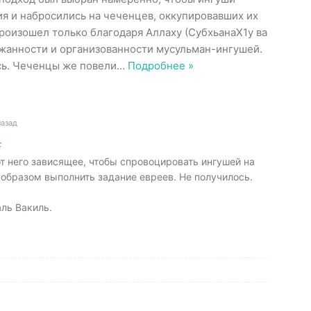
ия и набросились на чеченцев, оккупировавших их
роизошел только благодаря Аллаху (СубхьанаХ1у ва
ержанности и организованности мусульман-ингушей.
сь. Чеченцы же повели
…
Подробнее »
назад
к
т него зависящее, чтобы спровоцировать ингушей на
 образом выполнить задание евреев. Не получилось.
ль Вакиль.