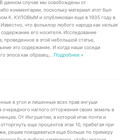
В данном случае мы освобождены от
ибо комментарии, поскольку материал этот был
ром К. КУЛОВЫМ и опубликован еще в 1935 году в
Известно, что фольклор любого народа как нельзя
 содержание его носителя. Исследование
а, проведенное в этой небольшой статье,
ъеме это содержание. И когда наши соседи
го эпоса как образец
…
Подробнее »
анные в угол и лишенные всех прав ингуши
за очередного наглого отторжения своих земель в
еченцев. От Ингушетии, в которой итак почти и
 отторгнуть еще процентов этак 10, прибегая при
лжи, решив поиздеваться еще больше по примеру
 подход был выбран намеренно, чтобы ингуши