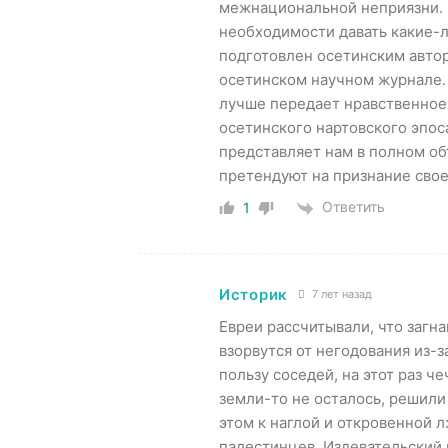
межнациональной неприязни. 
необходимости давать какие-л
подготовлен осетинским авто
осетинском научном журнале. 
лучше передает нравственное
осетинского нартовского эпос
представляет нам в полном об
претендуют на признание свое
Ответить
1
Историк
7 лет назад
Евреи рассчитывали, что загн
взорвутся от негодования из-
пользу соседей, на этот раз ч
земли-то не осталось, решили
этом к наглой и откровенной 
палестинцев. Издевательский