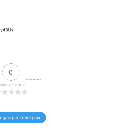
Fy48Us
0
ейтинг статьи
ngaorg в Телеграм