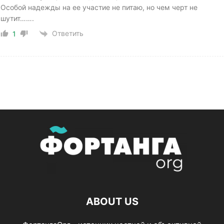
Особой надежды на ее участие не питаю, но чем черт не
шутит…….
Ответить
1
ABOUT US