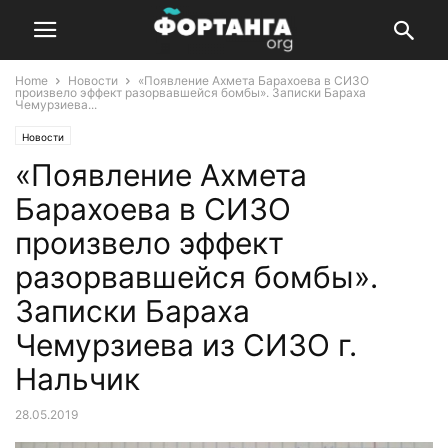
Home
Новости
«Появление Ахмета Барахоева в СИЗО
произвело эффект разорвавшейся бомбы». Записки Бараха
Чемурзиева...
Новости
«Появление Ахмета
Барахоева в СИЗО
произвело эффект
разорвавшейся бомбы».
Записки Бараха
Чемурзиева из СИЗО г.
Нальчик
28.05.2019