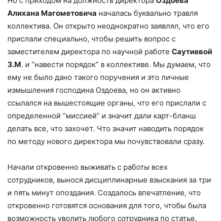
Но с приходом на должность директора
Оздоева
Алихана Магометовича
началась буквально травля
коллектива. Он открыто неоднократно заявлял, что его
прислали специально, чтобы решить вопрос с
заместителем директора по научной работе
Саутиевой
З.М
. и “навести порядок” в коллективе. Мы думаем, что
ему не было дано такого поручения и это личные
измышления господина Оздоева, но он активно
ссылался на вышестоящие органы, что его прислали с
определенной “миссией” и значит дали карт-бланш
делать все, что захочет. Что значит наводить порядок
по методу нового директора мы почувствовали сразу.
Начали откровенно выживать с работы всех
сотрудников, вынося дисциплинарные взыскания за три
и пять минут опоздания. Создалось впечатление, что
откровенно готовятся основания для того, чтобы была
возможность уволить любого сотрудника по статье.