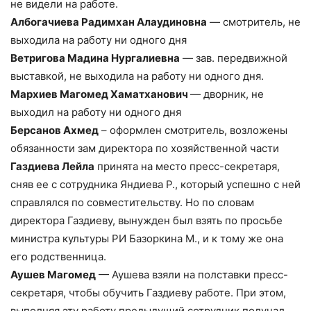
не видели на работе.
Албогачиева Радимхан Алаудиновна
— смотритель, не
выходила на работу ни одного дня
Ветригова Мадина Нургалиевна
— зав. передвижной
выставкой, не выходила на работу ни одного дня.
Мархиев Магомед Хаматханович
— дворник, не
выходил на работу ни одного дня
Берсанов Ахмед
– оформлен смотритель, возложены
обязанности зам директора по хозяйственной части
Газдиева Лейла
принята на место пресс-секретаря,
сняв ее с сотрудника Яндиева Р., который успешно с ней
справлялся по совместительству. Но по словам
директора Газдиеву, вынужден был взять по просьбе
министра культуры РИ Базоркина М., и к тому же она
его родственница.
Аушев Магомед
— Аушева взяли на полставки пресс-
секретаря, чтобы обучить Газдиеву работе. При этом,
выполняя эту работу предыдущий сотрудник получал