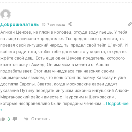
Доброжелатель
7 лет назад
Алихан Цечоев, не плюй в колодец, откуда воду пьешь. У тебя
на лице написано «предатель». Ты предал свою религию, ты
предал свой ингушский народ, ты предал свой тейп Ц1ечой. И
всё это ради того, чтобы тебе дали место у корыта, откуда вы
жрёте свой деш. Есть еще один Цечоев-предатель, которого
кажется зовут Ахмед. Он имамом в мечети с. Аршты
подрабатывает. Этот имам-наджаса так навонял своим
лицемерным языком, что вонь стоит по всему Кавказу и уже
достигла Европы. Завтра, когда московские евреи дадут
указание Путину передать ингушам исконно ингушский Ачхой-
Мартановский район вместе с Наурским и Шелковским,
которые несправедливо были переданы чеченам
…
Подробнее
»
Ответить
8