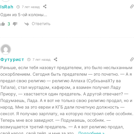
IsRah
7 лет назад
Один из 5-ой колоны…
Ответить
3
Футурист
7 лет назад
Раньше, если тебя назовут предателем, это было неслыханным
оскорблением. Сегодня быть предателем — это почетно. — А я
предал свою религию — религию Аллаха (СубхьанаХ1у ва
Та1ала), стал муртадом, кафиром, а взамен получил Ладу
Приору, — хвастается один предатель. А другой отвечает? —
Подумаешь, Лада. А я вот не только свою религию продал, но и
народ. Мне за это евреи и КГБ дали почетную должность —
сексот. Я получаю зарплату, на которую построил себе особняк.
Теперь мне все завидуют. — Подумаешь, особняк. —
возмущается третий предатель. — А я вот религию продал,
свой народ, свой тейп, и мне за это
…
Подробнее »