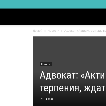
Новости
Домой
Новости
Адвокат: «Активистам надо н
Ингушетии
Фортанга
Новости
орг
Адвокат: «Акт
терпения, ждат
01.11.2019