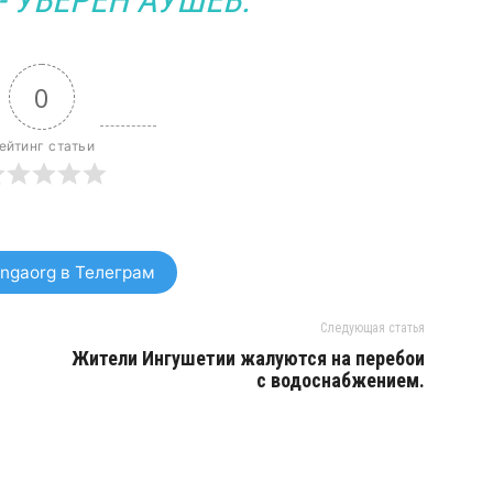
- УВЕРЕН АУШЕВ.
0
ейтинг статьи
ngaorg в Телеграм
Следующая статья
Жители Ингушетии жалуются на перебои
с водоснабжением.