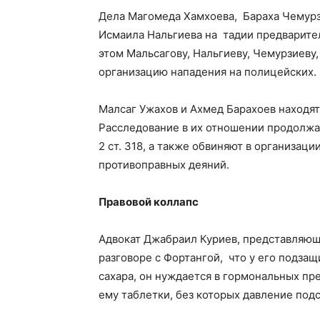
Дела Магомеда Хамхоева, Бараха Чемурз
Исмаила Нальгиева на тадии предварител
этом Мальсагову, Нальгиеву, Чемурзиеву
организацию нападения на полицейских.
Малсаг Ужахов и Ахмед Барахоев находят
Расследование в их отношении продолжа
2 ст. 318, а также обвиняют в организаци
противоправных деяний.
Правовой коллапс
Адвокат Джабраил Куриев, представляющ
разговоре с Фортангой, что у его подза
сахара, он нуждается в гормональных пре
ему таблетки, без которых давление под