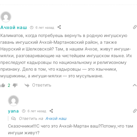
Ачхой наш
6 лет назад
Калиматов, когда потребуешь вернуть в родную ингушскую
гавань ингушский Ачхой-Мартановский район, а также
Наурский и Шелковской? Там, в нашем Ачхое, живут ингуши-
мялхи, разговаривающие на чистейшем ингушском языке. Их
преследуют кадыровцы по национальному и религиозному
признаку. Дело в том, что кадыровцы — это язычники,
мушрикины, а ингуши-мялхи — это мусульмане.
Ответить
2
yana
6 лет назад
Ответить на
Ачхой наш
Сказочники!!!С чего это Ачхой-Мартан ваш?Потому,что там
ингуши живут?