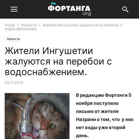
Home
Новости
Жители Ингушетии жалуются на перебои с
водоснабжением.
Новости
Жители Ингушетии
жалуются на перебои с
водоснабжением.
05.11.2019
В редакцию Фортанги 5
ноября поступило
письмо от жителя
Назрани о том, что у них
нет воды уже второй
день.