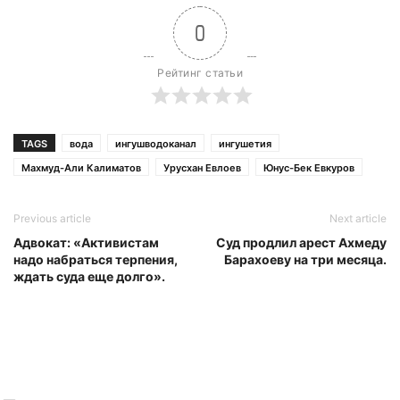
0
Рейтинг статьи
TAGS
вода
ингушводоканал
ингушетия
Махмуд-Али Калиматов
Урусхан Евлоев
Юнус-Бек Евкуров
Previous article
Next article
Адвокат: «Активистам
Суд продлил арест Ахмеду
надо набраться терпения,
Барахоеву на три месяца.
ждать суда еще долго».