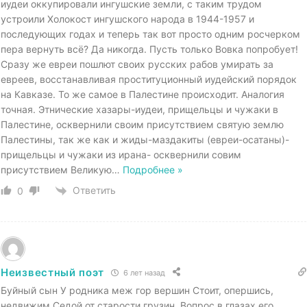
иудеи оккупировали ингушские земли, с таким трудом
устроили Холокост ингушского народа в 1944-1957 и
последующих годах и теперь так вот просто одним росчерком
пера вернуть всё? Да никогда. Пусть только Вовка попробует!
Сразу же евреи пошлют своих русских рабов умирать за
евреев, восстанавливая проституционный иудейский порядок
на Кавказе. То же самое в Палестине происходит. Аналогия
точная. Этнические хазары-иудеи, прищельцы и чужаки в
Палестине, осквернили своим присутствием святую землю
Палестины, так же как и жиды-маздакиты (евреи-осатаны)-
прищельцы и чужаки из ирана- осквернили совим
присутствием Великую
…
Подробнее »
Ответить
0
Неизвестный поэт
6 лет назад
Буйный сын У родника меж гор вершин Стоит, опершись,
недвижим Седой от старости грузин. Вопрос в глазах его