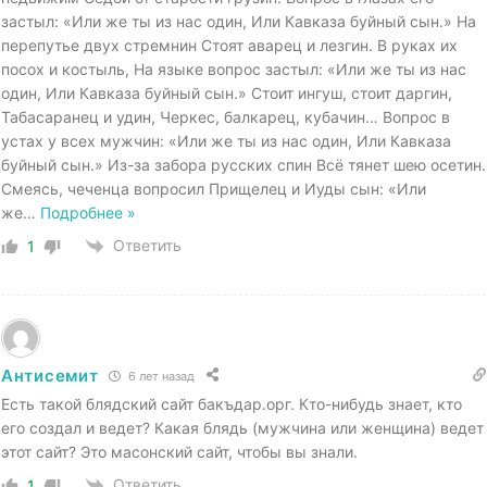
застыл: «Или же ты из нас один, Или Кавказа буйный сын.» На
перепутье двух стремнин Стоят аварец и лезгин. В руках их
посох и костыль, На языке вопрос застыл: «Или же ты из нас
один, Или Кавказа буйный сын.» Стоит ингуш, стоит даргин,
Табасаранец и удин, Черкес, балкарец, кубачин… Вопрос в
устах у всех мужчин: «Или же ты из нас один, Или Кавказа
буйный сын.» Из-за забора русских спин Всё тянет шею осетин.
Смеясь, чеченца вопросил Прищелец и Иуды сын: «Или
же
…
Подробнее »
Ответить
1
Антисемит
6 лет назад
Есть такой блядский сайт бакъдар.орг. Кто-нибудь знает, кто
его создал и ведет? Какая блядь (мужчина или женщина) ведет
этот сайт? Это масонский сайт, чтобы вы знали.
Ответить
1