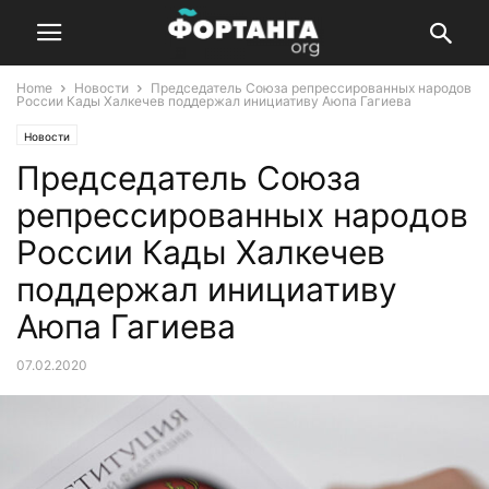
Home
Новости
Председатель Союза репрессированных народов
России Кады Халкечев поддержал инициативу Аюпа Гагиева
Новости
Председатель Союза
репрессированных народов
России Кады Халкечев
поддержал инициативу
Аюпа Гагиева
07.02.2020