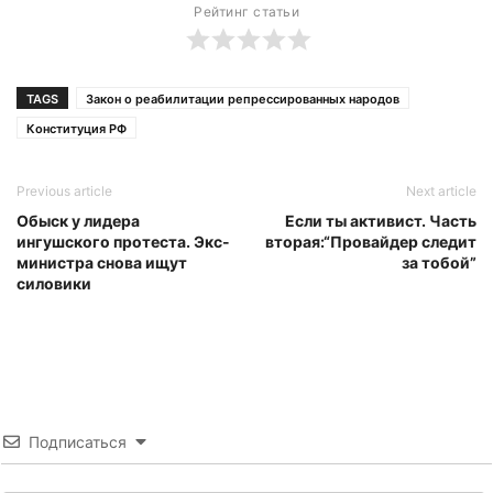
Рейтинг статьи
TAGS
Закон о реабилитации репрессированных народов
Конституция РФ
Previous article
Next article
Обыск у лидера
Если ты активист. Часть
ингушского протеста. Экс-
вторая:“Провайдер следит
министра снова ищут
за тобой”
силовики
Подписаться