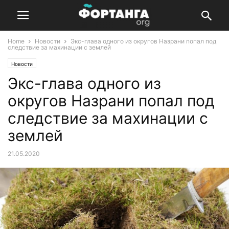
Home
Новости
Экс-глава одного из округов Назрани попал под
следствие за махинации с землей
Новости
Экс-глава одного из
округов Назрани попал под
следствие за махинации с
землей
21.05.2020