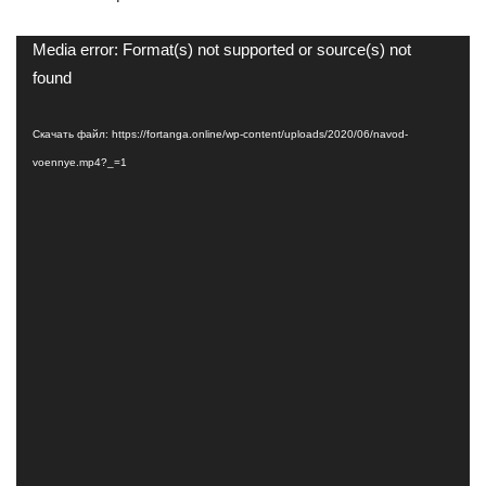
Видеоплеер
Media error: Format(s) not supported or source(s) not
found
Скачать файл: https://fortanga.online/wp-content/uploads/2020/06/navod-
voennye.mp4?_=1