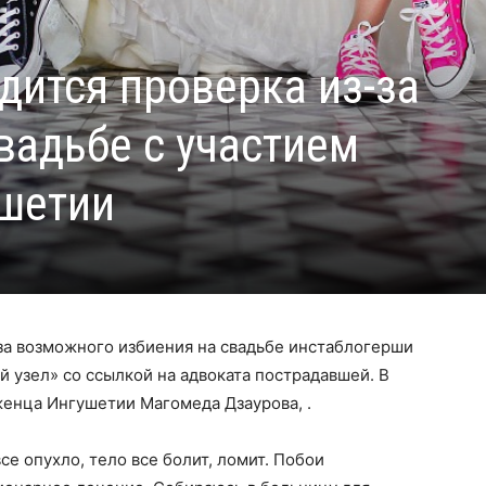
дится проверка из-за
вадьбе с участием
шетии
за возможного избиения на свадьбе инстаблогерши
й узел» со ссылкой на адвоката пострадавшей. В
женца Ингушетии Магомеда Дзаурова, .
е опухло, тело все болит, ломит. Побои