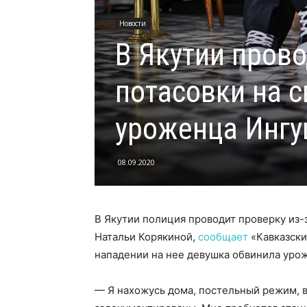
Новости
В Якутии прово
потасовки на с
уроженца Ингу
08.09.2020
В Якутии полиция проводит проверку из-
Натальи Корякиной,
сообщает
«Кавказски
нападении на нее девушка обвинила уро
— Я нахожусь дома, постельный режим, вс