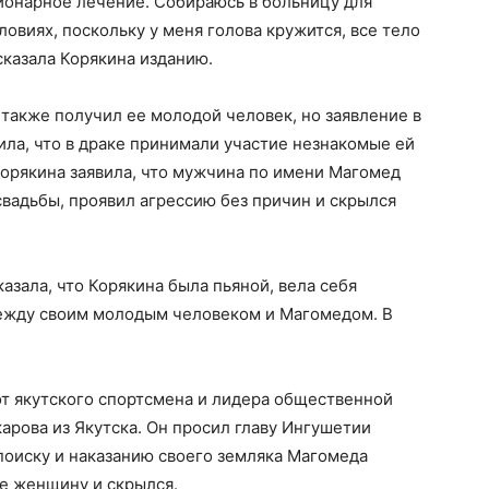
ионарное лечение. Собираюсь в больницу для
овиях, поскольку у меня голова кружится, все тело
сказала Корякина изданию.
также получил ее молодой человек, но заявление в
ила, что в драке принимали участие незнакомые ей
Корякина заявила, что мужчина по имени Магомед
свадьбы, проявил агрессию без причин и скрылся
азала, что Корякина была пьяной, вела себя
ежду своим молодым человеком и Магомедом. В
т якутского спортсмена и лидера общественной
арова из Якутска. Он просил главу Ингушетии
поиску и наказанию своего земляка Магомеда
бе женщину и скрылся.