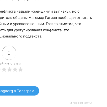
нфликта назвали «женщину и выпивку», но о
водитель общины Магомед Гагиев пообещал отчитать
ойным и уравновешенным. Гагиев отметил, что
ать для урегулирования конфликта: это
ционального подтекста.
0
ейтинг статьи
ngaorg в Телеграм
Следующая статья