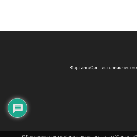
ФортангаОрг - источник честн
© При цитировании информации гиперссылка на “ФортангаОр