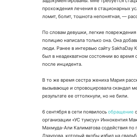
задокументированы. Мне требуется стац
прохождения лечения в стационарных усл
ломит, болит, тошнота непонятная, — рас
По словам девушки, легкие повреждения 
полицию написала только она. Она добав
люди. Ранее в интервью сайту SakhaDay 
был в неадекватном состоянии во время 
после инцидента.
В то же время сестра жениха Мария расск
вызывающе и спровоцировала скандал м
результате ее оттолкнули, но не били.
6 сентября в сети появилось
обращение
о
организации «УС тумсуу» Иннокентия Мак
Махмуда-Али Калиматова содействия по 
Дзаурова, который якобы избил на свадь