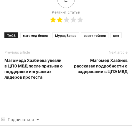
Рейтинг статьи
TAGS
магомед беков
Мурад Беков
совет тейпов
цпэ
Previous article
Next article
Магомеда Хазбиева увезли
Магомед Хазбиев
в ЦПЭ МВД после призыва о
рассказал подробности о
поддержке ингушских
задержании в ЦПЭ МВД
лидеров протеста
Подписаться