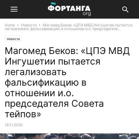
Home
Новости
Магомед Беков: «ЦПЭ МВД Ингушетии пытается
легализовать фальсификацию в отношении и.о. председателя...
Новости
Магомед Беков: «ЦПЭ МВД
Ингушетии пытается
легализовать
фальсификацию в
отношении и.о.
председателя Совета
тейпов»
18.11.2020