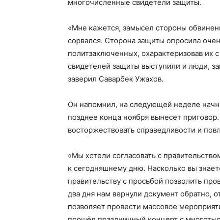
многочисленные свидетели защиты.
«Мне кажется, замысел стороны обвинен
сорвался. Сторона защиты опросила очен
политзаключенных, охарактеризовав их с
свидетелей защиты выступили и люди, з
заверил Саварбек Ужахов.
Он напомнил, на следующей неделе начну
позднее конца ноября вынесет приговор.
восторжествовать справедливости и повл
«Мы хотели согласовать с правительств
к сегодняшнему дню. Насколько вы знает
правительству с просьбой позволить про
два дня нам вернули документ обратно, о
позволяет провести массовое мероприяти
прошёл праздничный концерт с многотыся