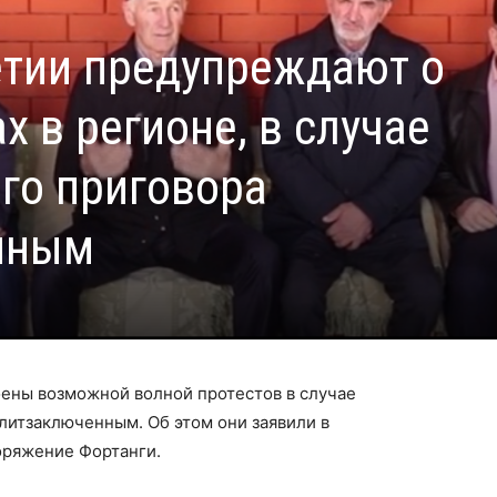
тии предупреждают о
х в регионе, в случае
го приговора
нным
ены возможной волной протестов в случае
литзаключенным. Об этом они заявили в
оряжение Фортанги.