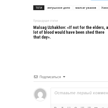
ТЕГИ
ингушское дело
малсаг ужахов
Уах
Предыдущая статья
Malsag Uzhakhov: «If not for the elders, 
lot of blood would have been shed there
that day».
Подписаться