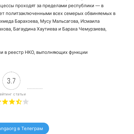
оцессы проходят за пределами республики — в
ает политзаключенными всех семерых обвиняемых в
хмеда Барахоева, Мусу Мальсагова, Исмаила
хова, Багаудина Хаутиева и Бараха Чемурзиева,
и в реестр НКО, выполняющих функции
3.7
ейтинг статьи
ngaorg в Телеграм