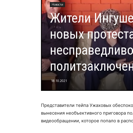
Новости
Жители Ингуше
новых протеста
несправедливо
политзаключе
18.10.2021
Представители тейпа Ужаховых обеспоко
вынесения необъективного приговора по
видеообращении, которое попало в расп