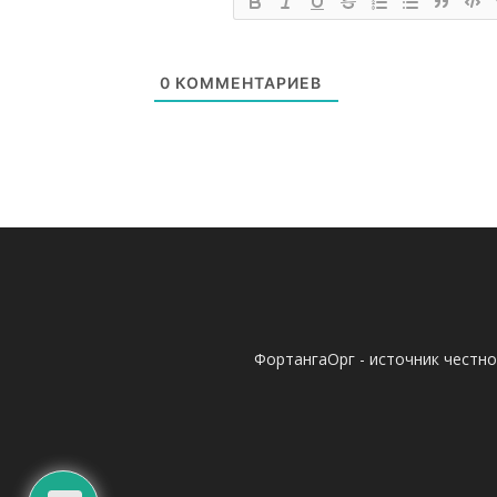
0
КОММЕНТАРИЕВ
ФортангаОрг - источник честн