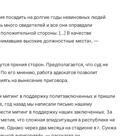
ия посадить на долгие годы невиновных людей
ь много свидетелей и все они оправдали
 положительной стороны. […] В качестве
анимавшие высокие должностные места», —
тся прения сторон. Предполагается, что суд не
 По его мнению, работа адвокатов позволит
иять на вынесение приговора.
ом митинг в поддержку политзаключенных и пришли
е, год назад мы написали письмо нашему
вести митинг в поддержку наших заключенных. За
тметив, что сложная эпидситуация в республике не
е. Однако через два месяца на стадионе в г. Сунжа
чной аудиторией», — рассказал он.