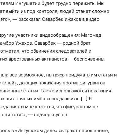
телям Ингушетии будет трудно пережить. Мы
ет выйти из под контроля, людей станет сложно
это», — рассказал Саварбек Ужахов в видео.
другие участники видеообращения: Магомед
Хамбор Ужахов. Саварбек — родной брат
отметил, что обвинения следователей и
угих арестованных активистов — беспочвенны.
ала все возможное, пытаясь придумать им статьи и
етелей», дающих показания против фигурантов
почвенные статьи. Также используются показания
ающих точных имён «нападавших». […] Я
седаниях и мне кажется, что фигурантам не
 они хотят», — подчеркнул он.
роль в «Ингушском деле» сыграют опрошенные,