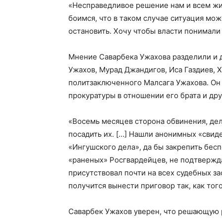
«Несправедливое решение нам и всем жи
боимся, что в таком случае ситуация мож
остановить. Хочу чтобы власти понимали 
Мнение Саварбека Ужахова разделили и 
Ужахов, Мурад Джандигов, Иса Газдиев, 
политзаключенного Малсага Ужахова. Он 
прокуратуры в отношении его брата и др
«Восемь месяцев сторона обвинения, дел
посадить их. […] Нашли анонимных «свид
«Ингушского дела», да бы закрепить бес
«раненых» Росгвардейцев, не подтвержд
присутствовал почти на всех судебных за
получится вынести приговор так, как того
Саварбек Ужахов уверен, что решающую 