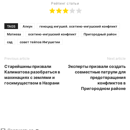
Рейтинг статьи
TAGS
Алкун
геноцид ингушей. осетино-ингушский конфликт
Матиева
осетино-ингушский конфликт
Пригородный район
сад
совет тейпов Ингушетии
Previous article
Next article
Старейшины призвали
Эксперты призвали создать
Калиматова разобраться в
совместные патрули для
махинациях с землями и
предотвращения
госимуществом в Назрани
конфликтов в
Пригородном районе