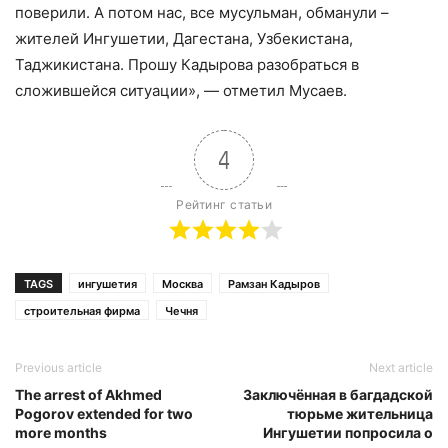
поверили. А потом нас, все мусульман, обманули –
жителей Ингушетии, Дагестана, Узбекистана,
Таджикистана. Прошу Кадырова разобраться в
сложившейся ситуации», — отметил Мусаев.
4
Рейтинг статьи
TAGS
ингушетия
Москва
Рамзан Кадыров
строительная фирма
Чечня
Previous article
Next article
The arrest of Akhmed
Заключённая в багдадской
Pogorov extended for two
тюрьме жительница
more months
Ингушетии попросила о