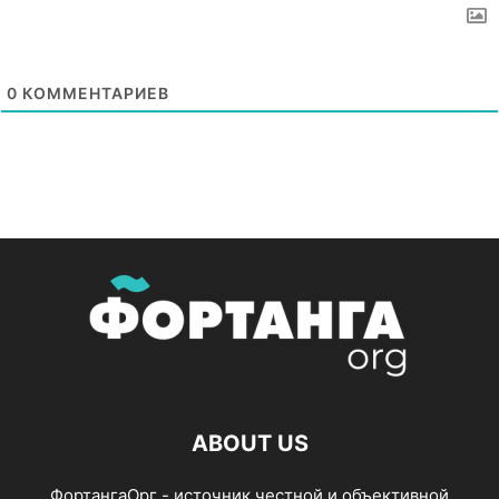
0
КОММЕНТАРИЕВ
ABOUT US
ФортангаОрг - источник честной и объективной