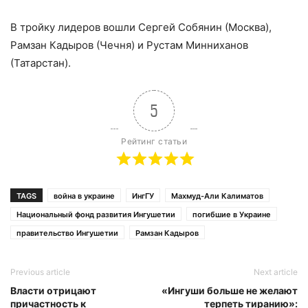
В тройку лидеров вошли Сергей Собянин (Москва),
Рамзан Кадыров (Чечня) и Рустам Минниханов
(Татарстан).
5
Рейтинг статьи
TAGS
война в украине
ИнгГУ
Махмуд-Али Калиматов
Национальный фонд развития Ингушетии
погибшие в Украине
правительство Ингушетии
Рамзан Кадыров
Previous article
Next article
Власти отрицают
«Ингуши больше не желают
причастность к
терпеть тиранию»: