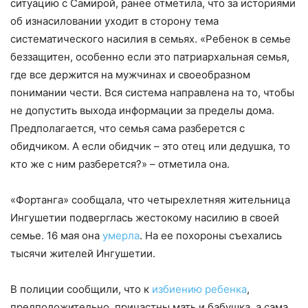
ситуацию с Самирой, ранее отметила, что за историями
об изнасиловании уходит в сторону тема
систематического насилия в семьях. «Ребенок в семье
беззащитен, особенно если это патриархальная семья,
где все держится на мужчинах и своеобразном
понимании чести. Вся система направлена на то, чтобы
не допустить выхода информации за пределы дома.
Предполагается, что семья сама разберется с
обидчиком. А если обидчик – это отец или дедушка, то
кто же с ним разберется?» – отметила она.
«Фортанга» сообщала, что четырехлетняя жительница
Ингушетии подверглась жестокому насилию в своей
семье. 16 мая она
умерла
. На ее похороны съехались
тысячи жителей Ингушетии.
В полиции сообщили, что к
избиению ребенка
,
предположительно, причастны мать и бабушка, а сама