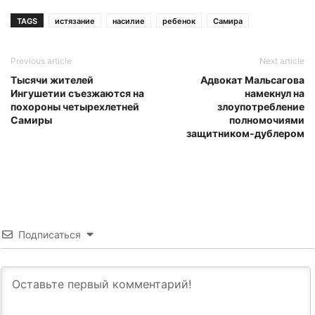
TAGS
истязание
насилие
ребенок
Самира
Previous article
Next article
Тысячи жителей
Адвокат Мальсагова
Ингушетии съезжаются на
намекнул на
похороны четырехлетней
злоупотребление
Самиры
полномочиями
защитником-дублером
Подписаться