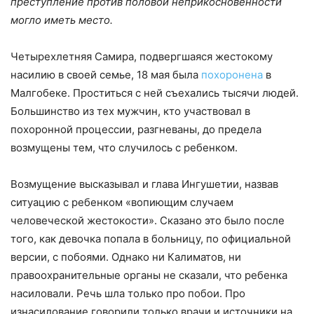
преступление против половой неприкосновенности
могло иметь место.
Четырехлетняя Самира, подвергшаяся жестокому
насилию в своей семье, 18 мая была
похоронена
в
Малгобеке. Проститься с ней съехались тысячи людей.
Большинство из тех мужчин, кто участвовал в
похоронной процессии, разгневаны, до предела
возмущены тем, что случилось с ребенком.
Возмущение высказывал и глава Ингушетии, назвав
ситуацию с ребенком «вопиющим случаем
человеческой жестокости». Сказано это было после
того, как девочка попала в больницу, по официальной
версии, с побоями. Однако ни Калиматов, ни
правоохранительные органы не сказали, что ребенка
насиловали. Речь шла только про побои. Про
изнасилование говорили только врачи и источники на