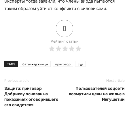
Эксперты тогда заявили, что члены вирда пытаются
таким образом уйти от конфликта с силовиками.
0
Рейтинг статьи
TAGS
баталхаджинцы
приговор
суд
Previous article
Next article
Защита: приговор
Пользователей соцсети
Добриеву основан на
возмутили цены на жилье в
показаниях оговорившего
Ингушетии
его свидетеля