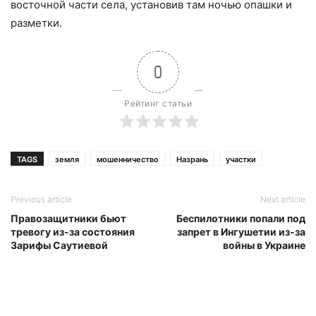
восточной части села, установив там ночью опашки и
разметки.
0
Рейтинг статьи
TAGS
земля
мошенничество
Назрань
участки
Previous article
Next article
Правозащитники бьют
Беспилотники попали под
тревогу из-за состояния
запрет в Ингушетии из-за
Зарифы Саутиевой
войны в Украине